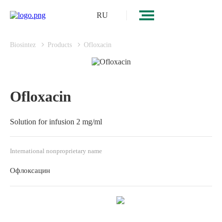
RU
Biosintez
Products
Ofloxacin
Ofloxacin
Solution for infusion 2 mg/ml
International nonproprietary name
Офлоксацин