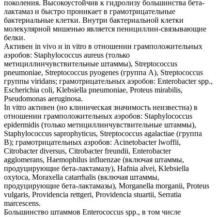
поколения. Высокоустойчив к гидролизу большинства бета-
лактамаз и быстро проникает в грамотрицательные
бактериальные клетки. Внутри бактериальной клетки
молекулярной мишенью является пенициллин-связывающие
белки.
Активен in vivo и in vitro в отношении грамположительных
аэробов: Staphylococcus aureus (только
метициллинчувствительные штаммы), Streptococcus
pneumoniae, Streptococcus pyogenes (группа A), Streptococcus
группы viridans; грамотрицательных аэробов: Enterobacter spp.,
Escherichia coli, Klebsiella pneumoniae, Proteus mirabilis,
Pseudomonas aeruginosa.
In vitro активен (но клиническая значимость неизвестна) в
отношении грамположительных аэробов: Staphylococcus
epidermidis (только метициллинчувствительные штаммы),
Staphylococcus saprophyticus, Streptococcus agalactiae (группа
В); грамотрицательных аэробов: Acinetobacter lwoffii,
Citrobacter diversus, Citrobacter freundii, Enterobacter
agglomerans, Haemophilus influenzae (включая штаммы,
продуцирующие бета-лактамазу), Hafnia alvei, Klebsiella
oxytoca, Moraxella catarrhalis (включая штаммы,
продуцирующие бета-лактамазы), Morganella morganii, Proteus
vulgaris, Providencia rettgeri, Providencia stuartii, Serratia
marcescens.
Большинство штаммов Enterococcus spp., в том числе