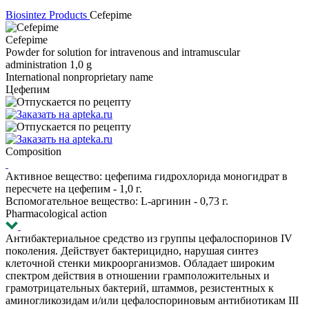
Biosintez
Products
Cefepime
Cefepime
Powder for solution for intravenous and intramuscular
administration 1,0 g
International nonproprietary name
Цефепим
Composition
Активное вещество: цефепима гидрохлорида моногидрат в
пересчете на цефепим - 1,0 г.
Вспомогательное вещество: L-аргинин - 0,73 г.
Pharmacological action
Антибактериальное средство из группы цефалоспоринов IV
поколения. Действует бактерицидно, нарушая синтез
клеточной стенки микроорганизмов. Обладает широким
спектром действия в отношении грамположительных и
грамотрицательных бактерий, штаммов, резистентных к
аминогликозидам и/или цефалоспориновым антибиотикам III