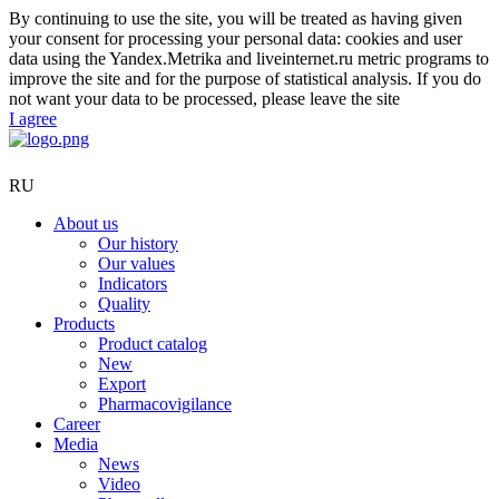
By continuing to use the site, you will be treated as having given
your consent for processing your personal data: cookies and user
data using the Yandex.Metrika and liveinternet.ru metric programs to
improve the site and for the purpose of statistical analysis. If you do
not want your data to be processed, please leave the site
I agree
RU
About us
Our history
Our values
Indicators
Quality
Products
Product catalog
New
Export
Pharmacovigilance
Career
Media
News
Video