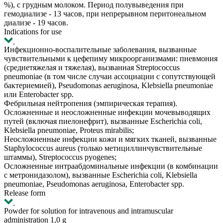
%), с грудным молоком. Период полувыведения при
гемодиализе - 13 часов, при непрерывном перитонеальном
диализе - 19 часов.
Indications for use
Инфекционно-воспалительные заболевания, вызванные
чувствительными к цефепиму микроорганизмами: пневмония
(среднетяжелая и тяжелая), вызванная Streptococcus
pneumoniae (в том числе случаи ассоциации с сопутствующей
бактериемией), Pseudomonas aeruginosa, Klebsiella pneumoniae
или Enterobacter spp.
Фебрильная нейтропения (эмпирическая терапия).
Осложненные и неосложненные инфекции мочевыводящих
путей (включая пиелонефрит), вызванные Escherichia coli,
Klebsiella pneumoniae, Proteus mirabilis;
Неосложненные инфекции кожи и мягких тканей, вызванные
Staphylococcus aureus (только метициллинчувствительные
штаммы), Streptococcus pyogenes;
Осложненные интраабдоминальные инфекции (в комбинации
с метронидазолом), вызванные Escherichia coli, Klebsiella
pneumoniae, Pseudomonas aeruginosa, Enterobacter spp.
Release form
Powder for solution for intravenous and intramuscular
administration 1,0 g