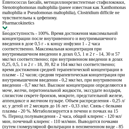
Enterococcus faecalis, метициллинрезистентные стафилококки,
Stenotrophomonas maltophilia (ранее известная как Xanthomonas
maltophilia и Pseudomonas maltophilia), Clostridium difficile не
чувствительны к цефепиму.
Pharmacokinetics
Биодоступность - 100%. Время достижения максимальной
концентрации после внутривенного и внутримышечного
введения в дозе 0,5 г - к концу инфузии 1 - 2 часа
соответственно. Максимальная концентрация при
внутримышечном введении в дозах 0,5, 1 и 2 г - 14, 30 и 57
мкг/мл соответственно; при внутривенном введении в дозах
0,25, 0,5, 1 и 2 г - 18, 39, 82 и 164 мкг/мл соответственно;
время достижения средней терапевтической концентрации в
плазме - 12 часов; средняя терапевтическая концентрация при
внутримышечном введении - 0,2 мкг/мл, при внутривенном
введении - 0,7 мкг/мл. Высокие концентрации определяются в
моче, желчи, перитонеальной жидкости, экссудате волдыря,
слизистом секрете бронхов, мокроте, предстательной железе,
аппендиксе и желчном пузыре. Объем распределения - 0,25 л/
кг, у детей от 2 месяцев до 16 лет - 0,33 л/кг. Связь с белками
плазмы - 20 %. Метаболизируется в печени и почках на 15
%. Период полувыведения - 2 часа, общий клиренс - 120 мл/
мин, почечный клиренс - 110 мл/мин. Выводится почками
(путем гломерулярной фильтрации в неизмененном виде - 85