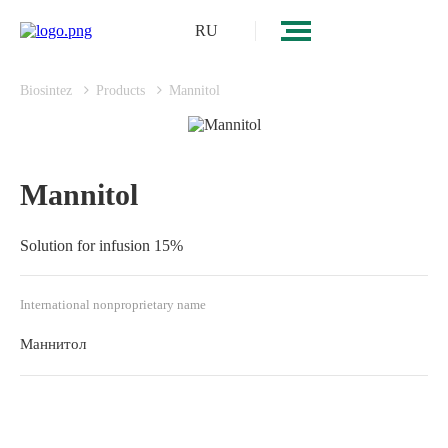
RU
Biosintez
Products
Mannitol
Mannitol
Solution for infusion 15%
International nonproprietary name
Маннитол