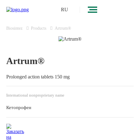
RU
Biosintez
Products
Artrum®
Artrum®
Prolonged action tablets 150 mg
International nonproprietary name
Кетопрофен