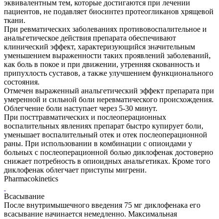
эквивалентным тем, которые достигаются при лечении
пациентов, не подавляет биосинтез протеогликанов хрящевой
ткани.
При ревматических заболеваниях противовоспалительное и
анальгетическое действия препарата обеспечивают
клинический эффект, характеризующийся значительным
уменьшением выраженности таких проявлений заболеваний,
как боль в покое и при движении, утренняя скованность и
припухлость суставов, а также улучшением функционального
состояния.
Отмечен выраженный анальгетический эффект препарата при
умеренной и сильной боли неревматического происхождения.
Облегчение боли наступает через 5-30 минут.
При посттравматических и послеоперационных
воспалительных явлениях препарат быстро купирует боли,
уменьшает воспалительный отек и отек послеоперационной
раны. При использовании в комбинации с опиоидами у
больных с послеоперационной болью диклофенак достоверно
снижает потребность в опиоидных анальгетиках. Кроме того
диклофенак облегчает приступы мигрени.
Pharmacokinetics
Всасывание
После внутримышечного введения 75 мг диклофенака его
всасывание начинается немедленно. Максимальная