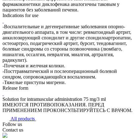
фармакокинетики диклофенака аналогичны таковым у
пациентов без заболеваний печени.
Indications for use
-Воспалительные и дегенеративные заболевания опорно-
двигательного аппарата, в том числе: ревматоидный артрит,
анкилозирующий спондилит и другие спондилоартропатии,
остеоартроз, подагрический артрит, бурсит, тендовагинит,
болевые синдромы со стороны позвоночника (люмбаго,
ишиалгия, оссалгия, невралгия, миалгия, артралгия,
радикулит).
-Почечная и желчная колики.
-Посттравматический и послеоперационный болевой
синдром, сопровождающийся воспалением.
-Тяжелые приступы мигрени.
Release form
Solution for intramuscular administration 75 mg/3 ml
ИМЕЮТСЯ ПРОТИВОПОКАЗАНИЯ. ПЕРЕД
ПРИМЕНЕНИЕМ ПРОКОНСУЛЬТИРУЙТЕСЬ С ВРАЧОМ.
All products
Follow us
Contact us