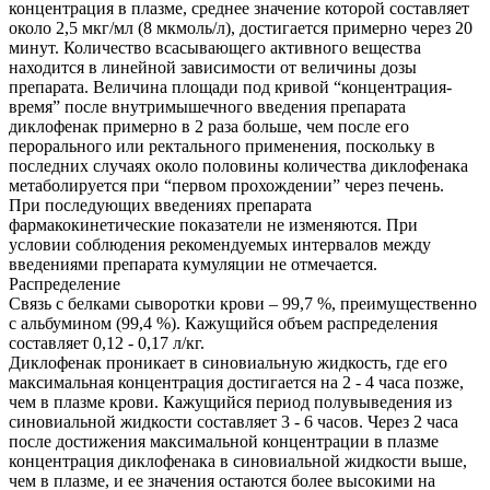
концентрация в плазме, среднее значение которой составляет
около 2,5 мкг/мл (8 мкмоль/л), достигается примерно через 20
минут. Количество всасывающего активного вещества
находится в линейной зависимости от величины дозы
препарата. Величина площади под кривой “концентрация-
время” после внутримышечного введения препарата
диклофенак примерно в 2 раза больше, чем после его
перорального или ректального применения, поскольку в
последних случаях около половины количества диклофенака
метаболируется при “первом прохождении” через печень.
При последующих введениях препарата
фармакокинетические показатели не изменяются. При
условии соблюдения рекомендуемых интервалов между
введениями препарата кумуляции не отмечается.
Распределение
Связь с белками сыворотки крови – 99,7 %, преимущественно
с альбумином (99,4 %). Кажущийся объем распределения
составляет 0,12 - 0,17 л/кг.
Диклофенак проникает в синовиальную жидкость, где его
максимальная концентрация достигается на 2 - 4 часа позже,
чем в плазме крови. Кажущийся период полувыведения из
синовиальной жидкости составляет 3 - 6 часов. Через 2 часа
после достижения максимальной концентрации в плазме
концентрация диклофенака в синовиальной жидкости выше,
чем в плазме, и ее значения остаются более высокими на