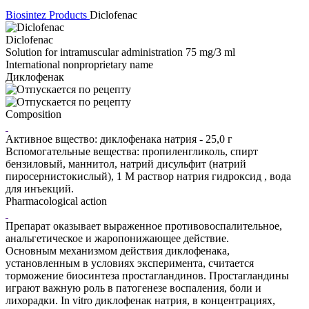
Biosintez
Products
Diclofenac
Diclofenac
Solution for intramuscular administration 75 mg/3 ml
International nonproprietary name
Диклофенак
Composition
Активное вщество: диклофенака натрия - 25,0 г
Вспомогательные вещества: пропиленгликоль, спирт
бензиловый, маннитол, натрий дисульфит (натрий
пиросернистокислый), 1 М раствор натрия гидроксид , вода
для инъекций.
Pharmacological action
Препарат оказывает выраженное противовоспалительное,
анальгетическое и жаропонижающее действие.
Основным механизмом действия диклофенака,
установленным в условиях эксперимента, считается
торможение биосинтеза простагландинов. Простагландины
играют важную роль в патогенезе воспаления, боли и
лихорадки. In vitro диклофенак натрия, в концентрациях,