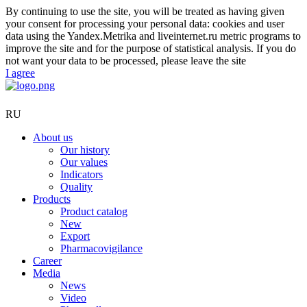
By continuing to use the site, you will be treated as having given
your consent for processing your personal data: cookies and user
data using the Yandex.Metrika and liveinternet.ru metric programs to
improve the site and for the purpose of statistical analysis. If you do
not want your data to be processed, please leave the site
I agree
RU
About us
Our history
Our values
Indicators
Quality
Products
Product catalog
New
Export
Pharmacovigilance
Career
Media
News
Video