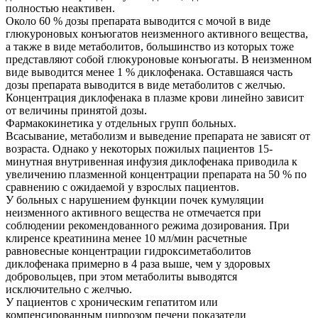
полностью неактивен.
Около 60 % дозы препарата выводится с мочой в виде
глюкуроновых конъюгатов неизменного активного вещества,
а также в виде метаболитов, большинство из которых тоже
представляют собой глюкуроновые конъюгаты. В неизменном
виде выводится менее 1 % диклофенака. Оставшаяся часть
дозы препарата выводится в виде метаболитов с желчью.
Концентрация диклофенака в плазме крови линейно зависит
от величины принятой дозы.
Фармакокинетика у отдельных групп больных.
Всасывание, метаболизм и выведение препарата не зависят от
возраста. Однако у некоторых пожилых пациентов 15-
минутная внутривенная инфузия диклофенака приводила к
увеличению плазменной концентрации препарата на 50 % по
сравнению с ожидаемой у взрослых пациентов.
У больных с нарушением функции почек кумуляции
неизменного активного вещества не отмечается при
соблюдении рекомендованного режима дозирования. При
клиренсе креатинина менее 10 мл/мин расчетные
равновесные концентрации гидроксиметаболитов
диклофенака примерно в 4 раза выше, чем у здоровых
добровольцев, при этом метаболиты выводятся
исключительно с желчью.
У пациентов с хроническим гепатитом или
компенсированным циррозом печени показатели