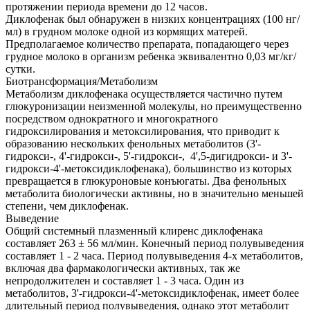
протяжении периода времени до 12 часов.
Диклофенак был обнаружен в низких концентрациях (100 нг/
мл) в грудном молоке одной из кормящих матерей.
Предполагаемое количество препарата, попадающего через
грудное молоко в организм ребенка эквивалентно 0,03 мг/кг/
сутки.
Биотрансформация/Метаболизм
Метаболизм диклофенака осуществляется частично путем
глюкуронизации неизменной молекулы, но преимущественно
посредством однократного и многократного
гидроксилирования и метоксилирования, что приводит к
образованию нескольких фенольных метаболитов (3'-
гидрокси-, 4'-гидрокси-, 5'-гидрокси-, 4',5-дигидрокси- и 3'-
гидрокси-4'-метоксидиклофенака), большинство из которых
превращается в глюкуроновые конъюгаты. Два фенольных
метаболита биологически активны, но в значительно меньшей
степени, чем диклофенак.
Выведение
Общий системный плазменный клиренс диклофенака
составляет 263 ± 56 мл/мин. Конечный период полувыведения
составляет 1 - 2 часа. Период полувыведения 4-х метаболитов,
включая два фармакологически активных, так же
непродолжителен и составляет 1 - 3 часа. Один из
метаболитов, 3'-гидрокси-4'-метоксидиклофенак, имеет более
длительный период полувыведения, однако этот метаболит