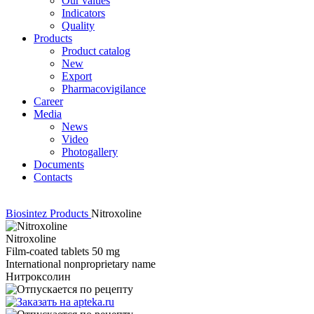
Our values
Indicators
Quality
Products
Product catalog
New
Export
Pharmacovigilance
Career
Media
News
Video
Photogallery
Documents
Contacts
Biosintez
Products
Nitroxoline
Nitroxoline
Film-coated tablets 50 mg
International nonproprietary name
Нитроксолин