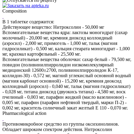
Composition
В 1 таблетке содержится:
Действующее вещество: Нитроксолин - 50,000 мг
Вспомогательные вещества ядра: лактозы моногидрат (сахар
молочный) - 20,000 мг, кремния диоксид коллоидный
(аэросил) - 2,000 мг, примогель - 1,000 мг, тальк (магния
гидросиликат) - 0,500 мг, кальция стеарата моногидрат - 1,000
мг, крахмал картофельный - 25,500 мг.
Вспомогательные вещества оболочки: сахар белый - 79,500 мг,
повидон (поливинилпирролидон низкомолекулярный
медицинский 12600±2700, поливинилпирролидон К-17,
коллидон-30) - 0,572 мг, магний углекислый основной водный
(магния карбонат основной) - 15,200 мг, кремния диоксид
коллоидный (аэросил) - 0,040 мг, тальк (магния гидросиликат)
- 0,028 мг, титана диоксид (двуокись титана) - 4,580 мг, воск
пчелиный - 0,003 мг, парафин жидкий (масло вазелиновое) -
0,005 мг, парафин (парафин нефтяной твердый, марки П-2) -
0,002 мг, краситель солнечный закат желтый Е 110 - 0,070 мг.
Pharmacological action
Противомикробное средство из группы оксихинолинов.
Обладает широким спектром действия. Нитроксолин