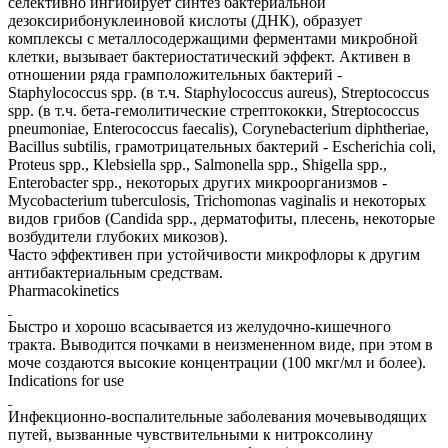
селективно ингибирует синтез бактериальной
дезоксирибонуклеиновой кислоты (ДНК), образует
комплексы с металлосодержащими ферментами микробной
клетки, вызывает бактериостатический эффект. Активен в
отношении ряда грамположительных бактерий -
Staphylococcus spp. (в т.ч. Staphylococcus aureus), Streptococcus
spp. (в т.ч. бета-гемолитические стрептококки, Streptococcus
pneumoniae, Enterococcus faecalis), Corynebacterium diphtheriae,
Bacillus subtilis, грамотрицательных бактерий - Escherichia coli,
Proteus spp., Klebsiella spp., Salmonella spp., Shigella spp.,
Enterobacter spp., некоторых других микроорганизмов -
Mycobacterium tuberculosis, Trichomonas vaginalis и некоторых
видов грибов (Candida spp., дерматофиты, плесень, некоторые
возбудители глубоких микозов).
Часто эффективен при устойчивости микрофлоры к другим
антибактериальным средствам.
Pharmacokinetics
Быстро и хорошо всасывается из желудочно-кишечного
тракта. Выводится почками в неизмененном виде, при этом в
моче создаются высокие концентрации (100 мкг/мл и более).
Indications for use
Инфекционно-воспалительные заболевания мочевыводящих
путей, вызванные чувствительными к нитроксолину