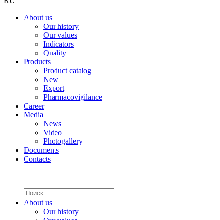
RU
About us
Our history
Our values
Indicators
Quality
Products
Product catalog
New
Export
Pharmacovigilance
Career
Media
News
Video
Photogallery
Documents
Contacts
About us
Our history