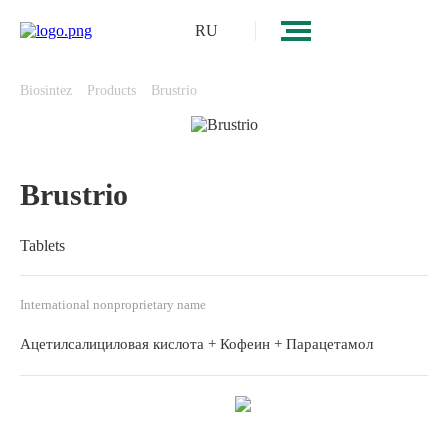
RU
Biosintez
Products
Brustrio
Brustrio
Tablets
International nonproprietary name
Ацетилсалициловая кислота + Кофеин + Парацетамол